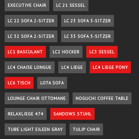
EXECUTIVE CHAIR
LC 21 SESSEL
LC 22 SOFA 2-SITZER
LC 23 SOFA 3-SITZER
LC 32 SOFA 2-SITZER
LC 33 SOFA 3-SITZER
LC1 BASCULANT
LC2 HOCKER
LC3 SESSEL
LC4 CHAISE LONGUE
LC4 LIEGE
LC4 LIEGE PONY
LC6 TISCH
LOTA SOFA
LOUNGE CHAIR OTTOMANE
NOGUCHI COFFEE TABLE
RELAXLIEGE 474
SANDOWS STUHL
TUBE LIGHT EILEEN GRAY
TULIP CHAIR