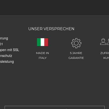
UNSER VERSPRECHEN
hrung
01
ppen mit SSL
MADE IN
5 JAHRE
ZUFR
enschutz
ITALY
GARANTIE
KU
sleistung