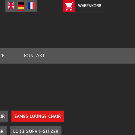
WARENKORB
CE
KONTAKT
IR
EAMES LOUNGE CHAIR
ER
LC 33 SOFA 3-SITZER