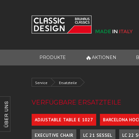
🔥
PRODUKTE
AKTIONEN
B
Service
Ersatzteile
VERFÜGBARE ERSATZTEILE
ÜBER UNS
ADJUSTABLE TABLE E 1027
BARCELONA HOC
EXECUTIVE CHAIR
LC 21 SESSEL
LC 22 