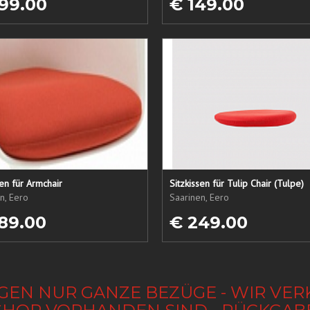
99.00
€ 149.00
sen für Armchair
Sitzkissen für Tulip Chair (Tulpe)
n, Eero
Saarinen, Eero
89.00
€ 249.00
GEN NUR GANZE BEZÜGE - WIR VER