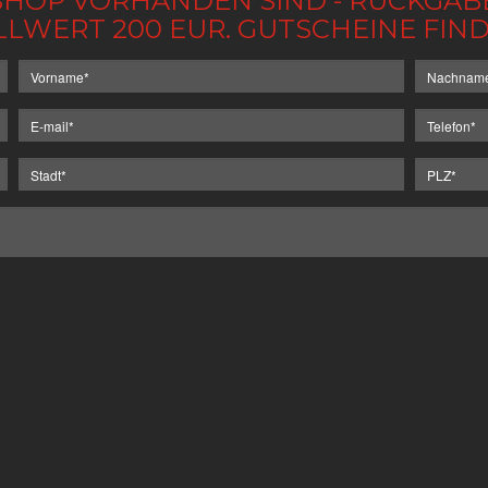
IM SHOP VORHANDEN SIND - RÜCKGA
LLWERT 200 EUR. GUTSCHEINE FI