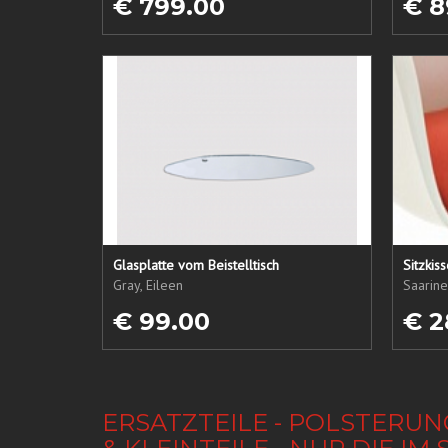
€ 799.00
€ 8
Glasplatte vom Beistelltisch
Sitzkis
Gray, Eileen
Saarine
€ 99.00
€ 2
ERSATZTEILE - POLSTERUN