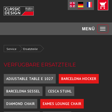
Toggle
MENÜ
navigat
Service
Ersatzteile
VERFÜGBARE ERSATZTEILE
ADJUSTABLE TABLE E 1027
BARCELONA HOCKER
BARCELONA SESSEL
CESCA STUHL
DIAMOND CHAIR
EAMES LOUNGE CHAIR