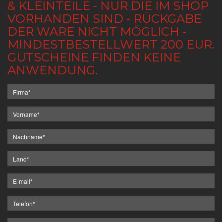
& KLEINTEILE - NUR DIE IM SHOP
VORHANDEN SIND - RÜCKGABE
DER WARE NICHT MÖGLICH -
MINDESTBESTELLWERT 200 EUR.
GUTSCHEINE FINDEN KEINE
ANWENDUNG.