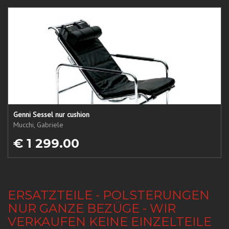
Genni Sessel nur cushion
Mucchi, Gabriele
€ 1 299.00
ERSATZTEILE - POLSTERUNGEN
NUR GANZE BEZÜGE - WIR
VERKAUFEN KEINE EINZELTEILE