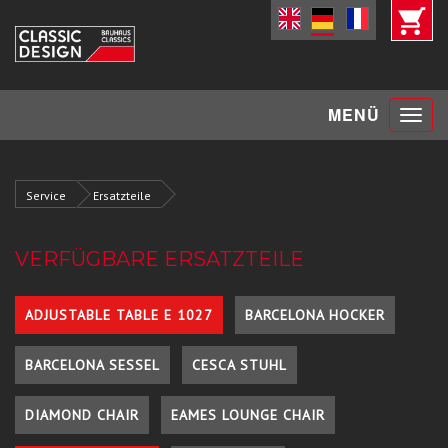
Toggle
MENÜ
navigat
Service
Ersatzteile
VERFÜGBARE ERSATZTEILE
ADJUSTABLE TABLE E 1027
BARCELONA HOCKER
BARCELONA SESSEL
CESCA STUHL
DIAMOND CHAIR
EAMES LOUNGE CHAIR