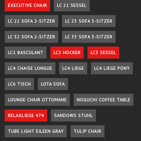
EXECUTIVE CHAIR
LC 21 SESSEL
LC 22 SOFA 2-SITZER
LC 23 SOFA 3-SITZER
LC 32 SOFA 2-SITZER
LC 33 SOFA 3-SITZER
LC1 BASCULANT
LC2 HOCKER
LC3 SESSEL
LC4 CHAISE LONGUE
LC4 LIEGE
LC4 LIEGE PONY
LC6 TISCH
LOTA SOFA
LOUNGE CHAIR OTTOMANE
NOGUCHI COFFEE TABLE
RELAXLIEGE 474
SANDOWS STUHL
TUBE LIGHT EILEEN GRAY
TULIP CHAIR