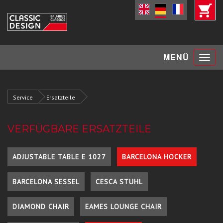
Toggle
MENÜ
navigat
Service
Ersatzteile
VERFÜGBARE ERSATZTEILE
ADJUSTABLE TABLE E 1027
BARCELONA HOCKER
BARCELONA SESSEL
CESCA STUHL
DIAMOND CHAIR
EAMES LOUNGE CHAIR