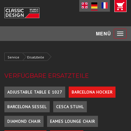
Toggle
MENÜ
navigat
Service
Ersatzteile
VERFÜGBARE ERSATZTEILE
ADJUSTABLE TABLE E 1027
BARCELONA HOCKER
BARCELONA SESSEL
CESCA STUHL
DIAMOND CHAIR
EAMES LOUNGE CHAIR