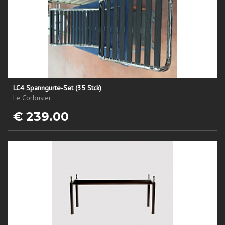
LC4 Spanngurte-Set (35 Stck)
Le Corbusier
€ 239.00