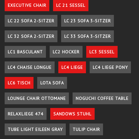
EXECUTIVE CHAIR
LC 21 SESSEL
LC 22 SOFA 2-SITZER
LC 23 SOFA 3-SITZER
LC 32 SOFA 2-SITZER
LC 33 SOFA 3-SITZER
LC1 BASCULANT
LC2 HOCKER
LC3 SESSEL
LC4 CHAISE LONGUE
LC4 LIEGE
LC4 LIEGE PONY
LC6 TISCH
LOTA SOFA
LOUNGE CHAIR OTTOMANE
NOGUCHI COFFEE TABLE
RELAXLIEGE 474
SANDOWS STUHL
TUBE LIGHT EILEEN GRAY
TULIP CHAIR