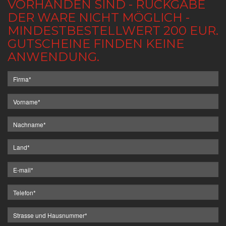
VORHANDEN SIND - RÜCKGABE
DER WARE NICHT MÖGLICH -
MINDESTBESTELLWERT 200 EUR.
GUTSCHEINE FINDEN KEINE
ANWENDUNG.