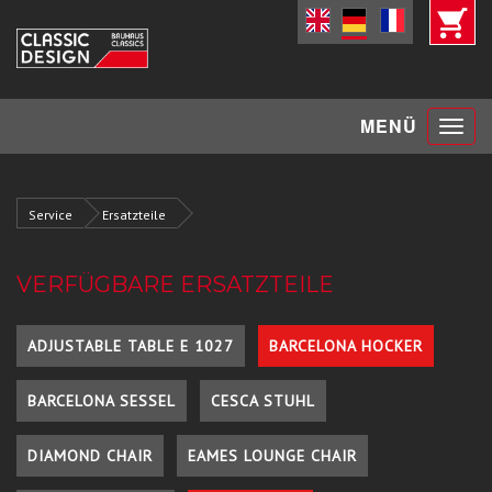
Toggle
MENÜ
navigat
Service
Ersatzteile
VERFÜGBARE ERSATZTEILE
ADJUSTABLE TABLE E 1027
BARCELONA HOCKER
BARCELONA SESSEL
CESCA STUHL
DIAMOND CHAIR
EAMES LOUNGE CHAIR