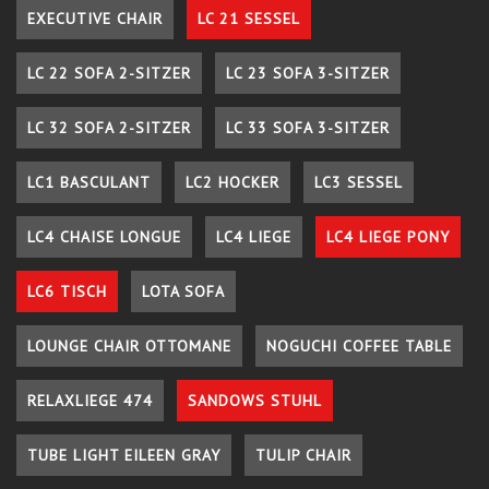
EXECUTIVE CHAIR
LC 21 SESSEL
LC 22 SOFA 2-SITZER
LC 23 SOFA 3-SITZER
LC 32 SOFA 2-SITZER
LC 33 SOFA 3-SITZER
LC1 BASCULANT
LC2 HOCKER
LC3 SESSEL
LC4 CHAISE LONGUE
LC4 LIEGE
LC4 LIEGE PONY
LC6 TISCH
LOTA SOFA
LOUNGE CHAIR OTTOMANE
NOGUCHI COFFEE TABLE
RELAXLIEGE 474
SANDOWS STUHL
TUBE LIGHT EILEEN GRAY
TULIP CHAIR