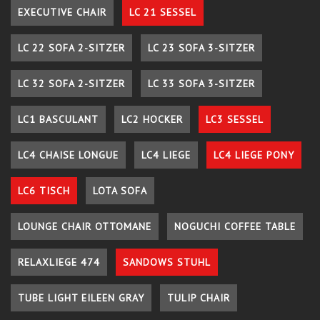
EXECUTIVE CHAIR
LC 21 SESSEL
LC 22 SOFA 2-SITZER
LC 23 SOFA 3-SITZER
LC 32 SOFA 2-SITZER
LC 33 SOFA 3-SITZER
LC1 BASCULANT
LC2 HOCKER
LC3 SESSEL
LC4 CHAISE LONGUE
LC4 LIEGE
LC4 LIEGE PONY
LC6 TISCH
LOTA SOFA
LOUNGE CHAIR OTTOMANE
NOGUCHI COFFEE TABLE
RELAXLIEGE 474
SANDOWS STUHL
TUBE LIGHT EILEEN GRAY
TULIP CHAIR