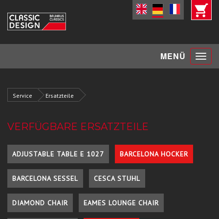
Toggle
MENÜ
navigat
Service
Ersatzteile
VERFÜGBARE ERSATZTEILE
ADJUSTABLE TABLE E 1027
BARCELONA HOCKER
BARCELONA SESSEL
CESCA STUHL
DIAMOND CHAIR
EAMES LOUNGE CHAIR