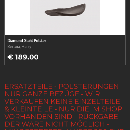
Diamond Stuhl Polster
Bertoia, Harry
€ 189.00
ERSATZTEILE - POLSTERUNGEN
NUR GANZE BEZÜGE - WIR
VERKAUFEN KEINE EINZELTEILE
& KLEINTEILE - NUR DIE IM SHOP
VORHANDEN SIND - RÜCKGABE
DER WARE NICHT MÖGLICH -