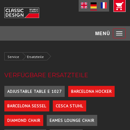
Toggle
MENÜ
navigat
Service
Ersatzteile
VERFÜGBARE ERSATZTEILE
ADJUSTABLE TABLE E 1027
BARCELONA HOCKER
BARCELONA SESSEL
CESCA STUHL
DIAMOND CHAIR
EAMES LOUNGE CHAIR