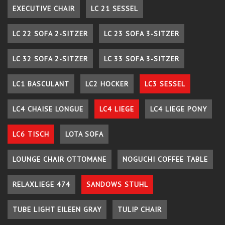
EXECUTIVE CHAIR
LC 21 SESSEL
LC 22 SOFA 2-SITZER
LC 23 SOFA 3-SITZER
LC 32 SOFA 2-SITZER
LC 33 SOFA 3-SITZER
LC1 BASCULANT
LC2 HOCKER
LC3 SESSEL
LC4 CHAISE LONGUE
LC4 LIEGE
LC4 LIEGE PONY
LC6 TISCH
LOTA SOFA
LOUNGE CHAIR OTTOMANE
NOGUCHI COFFEE TABLE
RELAXLIEGE 474
SANDOWS STUHL
TUBE LIGHT EILEEN GRAY
TULIP CHAIR