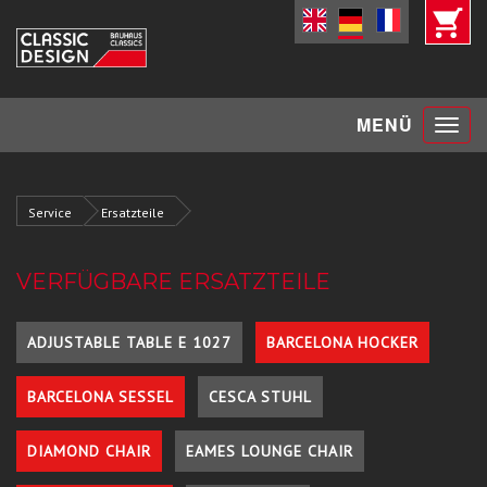
Toggle
MENÜ
navigat
Service
Ersatzteile
VERFÜGBARE ERSATZTEILE
ADJUSTABLE TABLE E 1027
BARCELONA HOCKER
BARCELONA SESSEL
CESCA STUHL
DIAMOND CHAIR
EAMES LOUNGE CHAIR