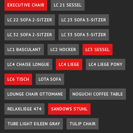
EXECUTIVE CHAIR
LC 21 SESSEL
LC 22 SOFA 2-SITZER
LC 23 SOFA 3-SITZER
LC 32 SOFA 2-SITZER
LC 33 SOFA 3-SITZER
LC1 BASCULANT
LC2 HOCKER
LC3 SESSEL
LC4 CHAISE LONGUE
LC4 LIEGE
LC4 LIEGE PONY
LC6 TISCH
LOTA SOFA
LOUNGE CHAIR OTTOMANE
NOGUCHI COFFEE TABLE
RELAXLIEGE 474
SANDOWS STUHL
TUBE LIGHT EILEEN GRAY
TULIP CHAIR