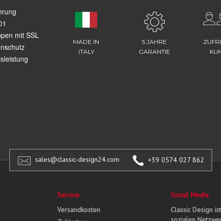
hrung
01
ppen mit SSL
MADE IN
5 JAHRE
ZUFR
enschutz
ITALY
GARANTIE
KU
sleistung
sales@classic-design24.com
+39 0574 027 862
Service
Social Media
Versandkosten
Classic Design is
sozialen Netzwer