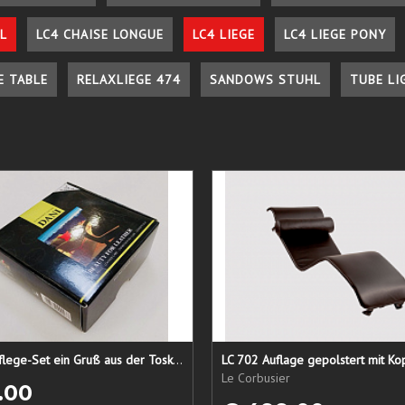
L
LC4 CHAISE LONGUE
LC4 LIEGE
LC4 LIEGE PONY
E TABLE
RELAXLIEGE 474
SANDOWS STUHL
TUBE LI
Lederpflege-Set ein Gruß aus der Toskana...
LC 702 Auflage gepolstert mit Ko
Le Corbusier
.00