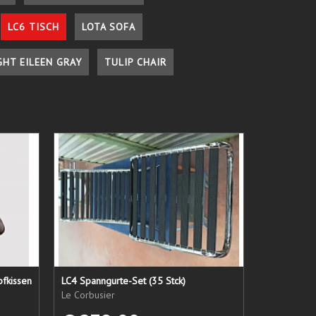
LC6 TISCH
LOTA SOFA
GHT EILEEN GRAY
TULIP CHAIR
pfkissen
LC4 Spanngurte-Set (35 Stck)
Le Corbusier