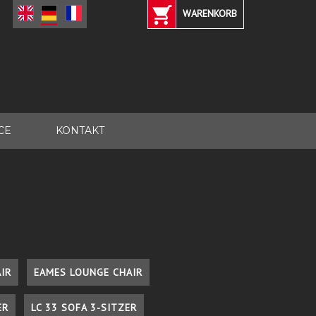
WARENKORB
CE
KONTAKT
IR
EAMES LOUNGE CHAIR
ER
LC 33 SOFA 3-SITZER