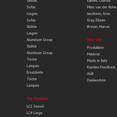
Sessel
Eames, Charles
Sofas
Mies van der Rohe
Liegen
Jacobsen, Arne
Sofas
Gray, Eileen
Stühle
Breuer, Marcel
Liegen
Aluminum Group
Über Uns
Stühle
Produktion
Aluminum Group
Material
Tische
Made in Italy
Lampen
Kunden-Feedback
Ersatzteile
AGB
Tische
Dankeschön
Lampen
Top Produkte
LC2 Sessel
LC4 Liege