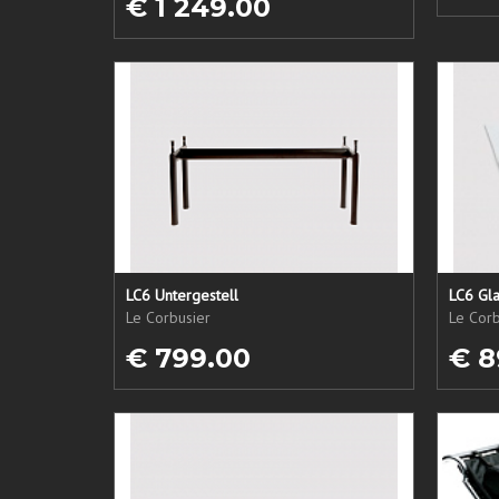
€ 1 249.00
LC6 Untergestell
LC6 Gla
Le Corbusier
Le Corb
€ 799.00
€ 8