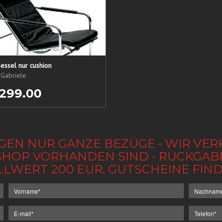
essel nur cushion
 Gabriele
 299.00
GEN NUR GANZE BEZÜGE - WIR VER
IM SHOP VORHANDEN SIND - RÜCKGA
LLWERT 200 EUR. GUTSCHEINE FI