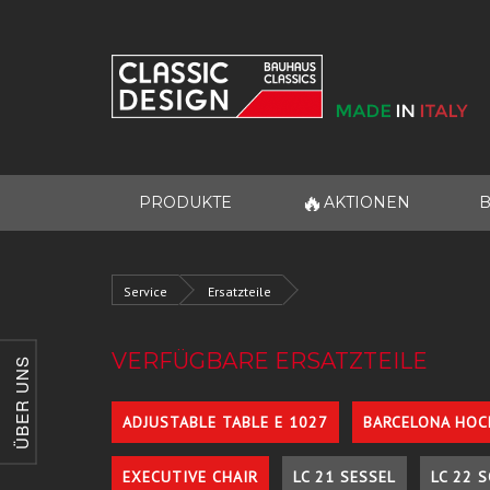
🔥
PRODUKTE
AKTIONEN
B
Service
Ersatzteile
VERFÜGBARE ERSATZTEILE
ÜBER UNS
ADJUSTABLE TABLE E 1027
BARCELONA HOC
EXECUTIVE CHAIR
LC 21 SESSEL
LC 22 