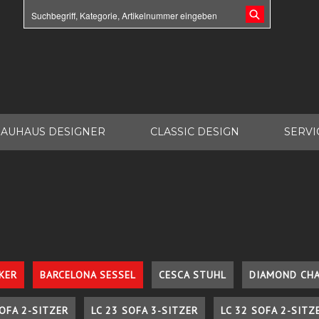
AUHAUS DESIGNER
CLASSIC DESIGN
SERVI
KER
BARCELONA SESSEL
CESCA STUHL
DIAMOND CHA
SOFA 2-SITZER
LC 23 SOFA 3-SITZER
LC 32 SOFA 2-SITZ