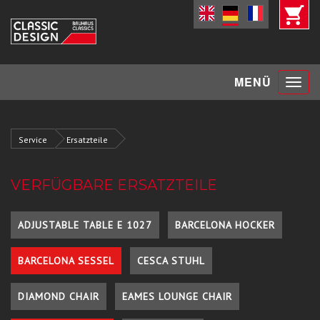
Toggle
MENÜ
navigat
Service
Ersatzteile
VERFÜGBARE ERSATZTEILE
ADJUSTABLE TABLE E 1027
BARCELONA HOCKER
BARCELONA SESSEL
CESCA STUHL
DIAMOND CHAIR
EAMES LOUNGE CHAIR