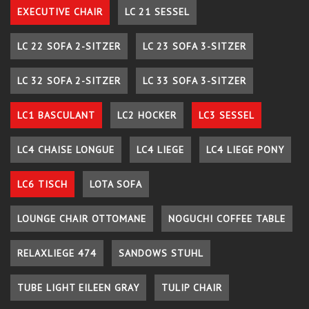
EXECUTIVE CHAIR
LC 21 SESSEL
LC 22 SOFA 2-SITZER
LC 23 SOFA 3-SITZER
LC 32 SOFA 2-SITZER
LC 33 SOFA 3-SITZER
LC1 BASCULANT
LC2 HOCKER
LC3 SESSEL
LC4 CHAISE LONGUE
LC4 LIEGE
LC4 LIEGE PONY
LC6 TISCH
LOTA SOFA
LOUNGE CHAIR OTTOMANE
NOGUCHI COFFEE TABLE
RELAXLIEGE 474
SANDOWS STUHL
TUBE LIGHT EILEEN GRAY
TULIP CHAIR