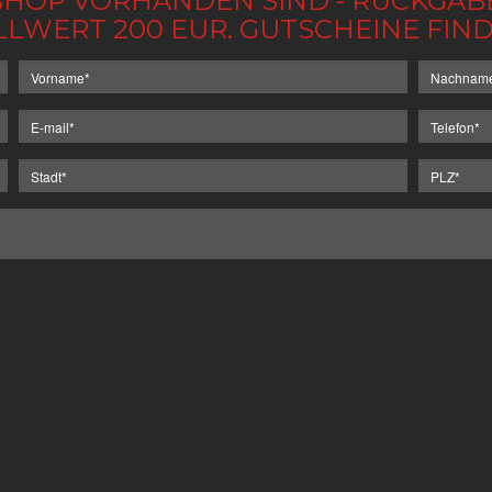
IM SHOP VORHANDEN SIND - RÜCKGA
LLWERT 200 EUR. GUTSCHEINE FI