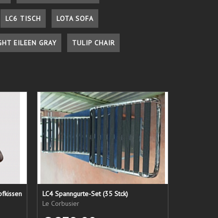
LC6 TISCH
LOTA SOFA
GHT EILEEN GRAY
TULIP CHAIR
pfkissen
LC4 Spanngurte-Set (35 Stck)
Le Corbusier