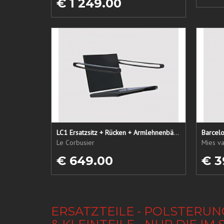
€ 1 249.00
LC1 Ersatzsitz + Rücken + Armlehnenbänder
Barcel
Le Corbusier
Mies v
€ 649.00
€ 3
ERSATZTEILE - POLSTERUN