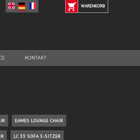
WARENKORB
CE
KONTAKT
IR
EAMES LOUNGE CHAIR
ER
LC 33 SOFA 3-SITZER