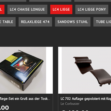
L
LC4 CHAISE LONGUE
LC4 LIEGE
LC4 LIEGE PONY
E TABLE
RELAXLIEGE 474
SANDOWS STUHL
TUBE LI
Lederpflege-Set ein Gruß aus der Toskana...
LC 702 Auflage gepolstert mit Ko
Le Corbusier
.00