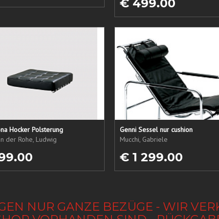
€ 499.00
ona Hocker Polsterung
Genni Sessel nur cushion
an der Rohe, Ludwig
Mucchi, Gabriele
99.00
€ 1 299.00
GEN NUR GANZE BEZÜGE - WIR VER