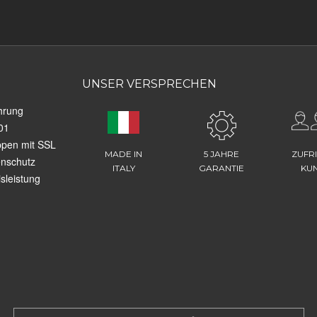
UNSER VERSPRECHEN
hrung
01
ppen mit SSL
MADE IN
5 JAHRE
ZUFR
enschutz
ITALY
GARANTIE
KU
sleistung