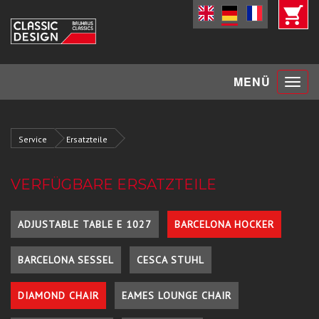
Toggle
MENÜ
navigat
Service
Ersatzteile
VERFÜGBARE ERSATZTEILE
ADJUSTABLE TABLE E 1027
BARCELONA HOCKER
BARCELONA SESSEL
CESCA STUHL
DIAMOND CHAIR
EAMES LOUNGE CHAIR