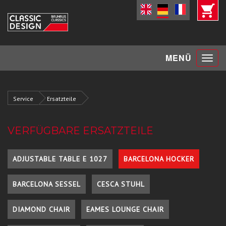
Toggle
MENÜ
navigat
Service
Ersatzteile
VERFÜGBARE ERSATZTEILE
ADJUSTABLE TABLE E 1027
BARCELONA HOCKER
BARCELONA SESSEL
CESCA STUHL
DIAMOND CHAIR
EAMES LOUNGE CHAIR