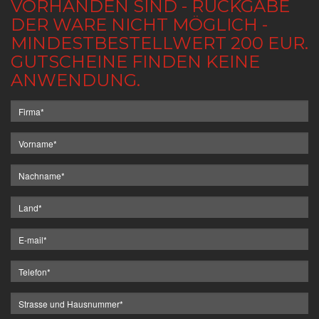
VORHANDEN SIND - RÜCKGABE
DER WARE NICHT MÖGLICH -
MINDESTBESTELLWERT 200 EUR.
GUTSCHEINE FINDEN KEINE
ANWENDUNG.