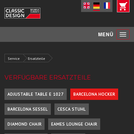
Toggle
MENÜ
navigat
Service
Ersatzteile
VERFÜGBARE ERSATZTEILE
ADJUSTABLE TABLE E 1027
BARCELONA HOCKER
BARCELONA SESSEL
CESCA STUHL
DIAMOND CHAIR
EAMES LOUNGE CHAIR