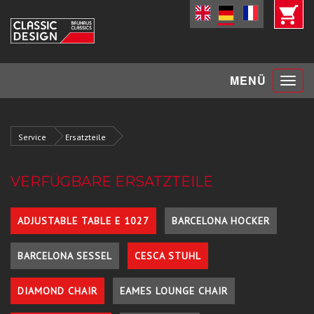
Toggle
MENÜ
navigat
Service
Ersatzteile
VERFÜGBARE ERSATZTEILE
ADJUSTABLE TABLE E 1027
BARCELONA HOCKER
BARCELONA SESSEL
CESCA STUHL
DIAMOND CHAIR
EAMES LOUNGE CHAIR