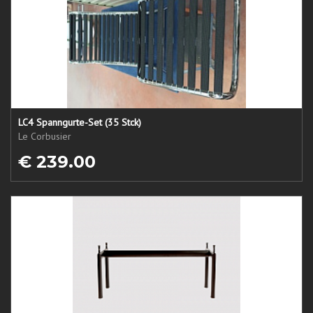
LC4 Spanngurte-Set (35 Stck)
Le Corbusier
€ 239.00