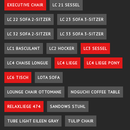
EXECUTIVE CHAIR
LC 21 SESSEL
LC 22 SOFA 2-SITZER
LC 23 SOFA 3-SITZER
LC 32 SOFA 2-SITZER
LC 33 SOFA 3-SITZER
LC1 BASCULANT
LC2 HOCKER
LC3 SESSEL
LC4 CHAISE LONGUE
LC4 LIEGE
LC4 LIEGE PONY
LC6 TISCH
LOTA SOFA
LOUNGE CHAIR OTTOMANE
NOGUCHI COFFEE TABLE
RELAXLIEGE 474
SANDOWS STUHL
TUBE LIGHT EILEEN GRAY
TULIP CHAIR