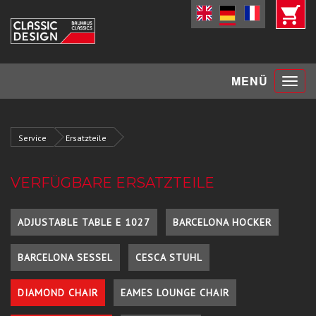
Toggle
MENÜ
navigat
Service
Ersatzteile
VERFÜGBARE ERSATZTEILE
ADJUSTABLE TABLE E 1027
BARCELONA HOCKER
BARCELONA SESSEL
CESCA STUHL
DIAMOND CHAIR
EAMES LOUNGE CHAIR