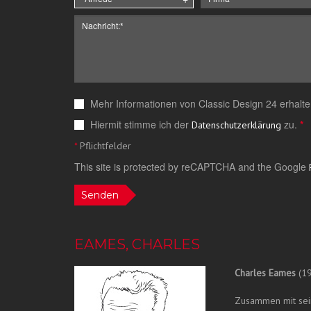
Mehr Informationen von Classic Design 24 erhalte
Hiermit stimme ich der
zu.
*
Datenschutzerklärung
*
Pflichtfelder
This site is protected by reCAPTCHA and the Google
Senden
EAMES, CHARLES
Charles Eames
(19
Zusammen mit sein