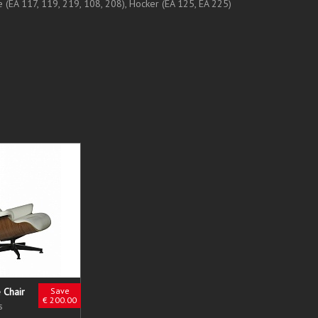
EA 117, 119, 219, 108, 208), Hocker (EA 125, EA 225)
 Chair
Save
€ 200.00
s