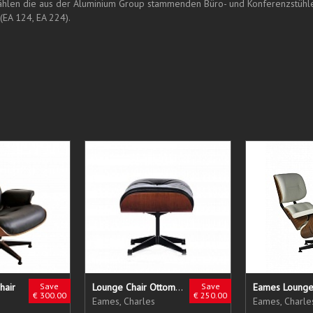
ählen die aus der Aluminium Group stammenden Büro- und Konferenzstühle (
(EA 124, EA 224).
hair
Save
Lounge Chair Ottomane
Save
Eames Lounge
€ 300.00
€ 250.00
Eames, Charles
Eames, Charle