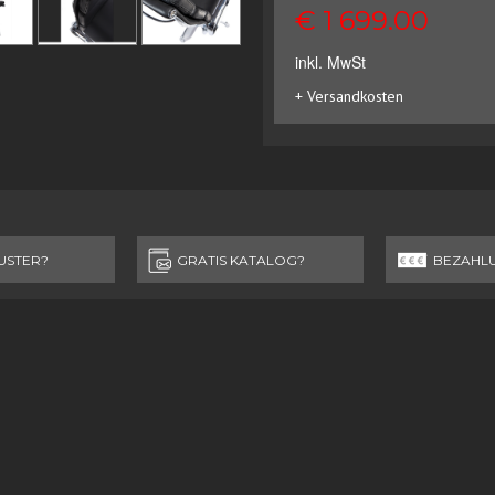
€ 1 699.00
inkl. MwSt
+ Versandkosten
USTER?
GRATIS KATALOG?
BEZAHL