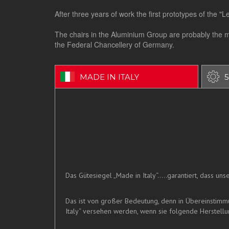
After three years of work the first prototypes of the 
The chairs in the Aluminium Group are probably the mo
the Federal Chancellery of Germany.
MADE IN ITALY
5
Das Gütesiegel „Made in Italy“.....garantiert, dass u
Das ist von großer Bedeutung, denn in Übereinstim
Italy“ versehen werden, wenn sie folgende Herstellun