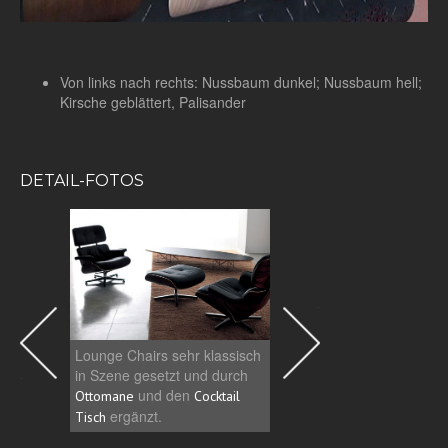
Von links nach rechts: Nussbaum dunkel; Nussbaum hell;
Kirsche geblättert, Palisander
DETAIL-FOTOS
Lounge Chairs sehr klassisch
Ausführung mit der Scha
in Szene gesetzt und durch
Nussbaum und Shock-M
und den
Ottomane
Cocktail
hochglanzpoliert.
ergänzt.
Tisch