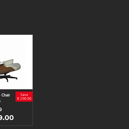
 Chair
Save
€ 200.00
s
0
9.00