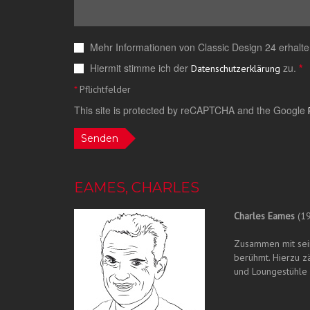
Mehr Informationen von Classic Design 24 erhalte
Hiermit stimme ich der
zu.
*
Datenschutzerklärung
*
Pflichtfelder
This site is protected by reCAPTCHA and the Google
Senden
EAMES, CHARLES
Charles Eames
(19
Zusammen mit sein
berühmt. Hierzu z
und Loungestühle 