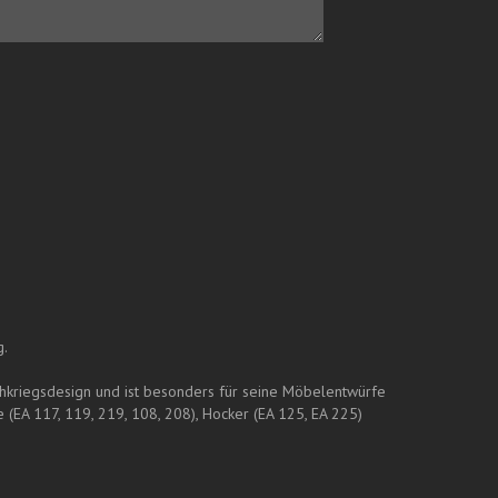
g.
hkriegsdesign und ist besonders für seine Möbelentwürfe
EA 117, 119, 219, 108, 208), Hocker (EA 125, EA 225)