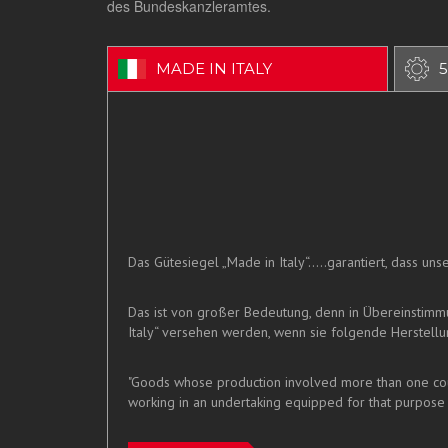
des Bundeskanzleramtes.
MADE IN ITALY
5
Das Gütesiegel „Made in Italy“.....garantiert, dass u
Das ist von großer Bedeutung, denn in Übereinstim
Italy“ versehen werden, wenn sie folgende Herstellun
"Goods whose production involved more than one count
working in an undertaking equipped for that purpose 