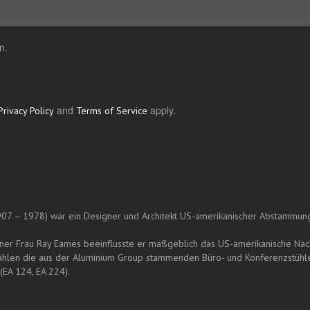
n.
and
apply.
Privacy Policy
Terms of Service
07 – 1978) war ein Designer und Architekt US-amerikanischer Abstammun
er Frau Ray Eames beeinflusste er maßgeblich das US-amerikanische Nac
ählen die aus der Aluminium Group stammenden Büro- und Konferenzstühle (
(EA 124, EA 224).