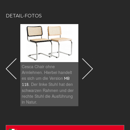
DETAIL-FOTOS
Cesca Chair ohne
Cesca Chair mit Armleh
Armlehnen. Hierbei handelt
Hierbei handelt es sich
es sich um die Version
die Version
. Der
MB
MB 119
. Der linke Stuhl hat den
Stuhl hat den schwarze
118
Rahmen und der rechte 
schwarzen Rahmen und der
die Ausführung in Natur.
rechte Stuhl die Ausführung
in Natur.