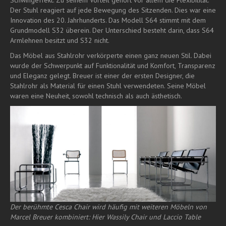
Der Stuhl reagiert auf jede Bewegung des Sitzenden. Dies war eine
Innovation des 20. Jahrhunderts. Das Modell S64 stimmt mit dem
Grundmodell S32 überein. Der Unterschied besteht darin, dass S64
Armlehnen besitzt und S32 nicht.
Das Möbel aus Stahlrohr verkörperte einen ganz neuen Stil. Dabei
wurde der Schwerpunkt auf Funktionalität und Komfort, Transparenz
und Eleganz gelegt. Breuer ist einer der ersten Designer, die
Stahlrohr als Material für einen Stuhl verwendeten. Seine Möbel
waren eine Neuheit, sowohl technisch als auch ästhetisch.
Der berühmte Cesca Chair wird häufig mit weiteren Möbeln von
Marcel Breuer kombiniert: Hier Wassily Chair und Laccio Table