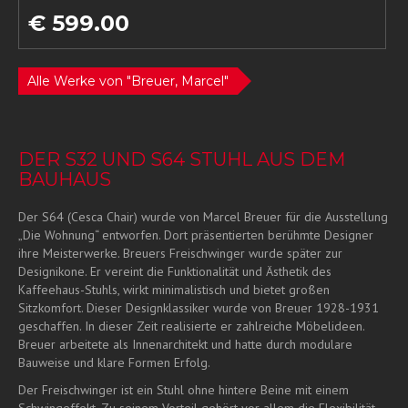
€ 599.00
Alle Werke von "Breuer, Marcel"
DER S32 UND S64 STUHL AUS DEM
BAUHAUS
Der S64 (Cesca Chair) wurde von Marcel Breuer für die Ausstellung
„Die Wohnung“ entworfen. Dort präsentierten berühmte Designer
ihre Meisterwerke. Breuers Freischwinger wurde später zur
Designikone. Er vereint die Funktionalität und Ästhetik des
Kaffeehaus-Stuhls, wirkt minimalistisch und bietet großen
Sitzkomfort. Dieser Designklassiker wurde von Breuer 1928-1931
geschaffen. In dieser Zeit realisierte er zahlreiche Möbelideen.
Breuer arbeitete als Innenarchitekt und hatte durch modulare
Bauweise und klare Formen Erfolg.
Der Freischwinger ist ein Stuhl ohne hintere Beine mit einem
Schwingeffekt. Zu seinem Vorteil gehört vor allem die Flexibilität.