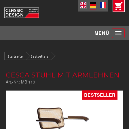
Toggle
MENÜ
navigat
Startseite
Bestsellers
CESCA STUHL MIT ARMLEHNEN
Art.-Nr.:
MB 119
BESTSELLER