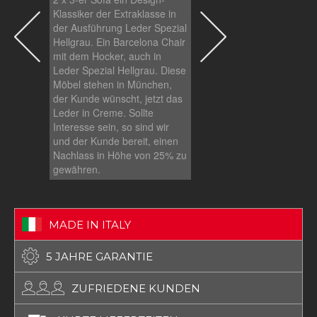
Klassiker der Extraklasse in
Klassiker der Extraklass
der Ausführung Leder Spezial
der Ausführung Leder S
Hellgrau. Ein Barcelona Chair
Hellgrau. Ein Barcelona
mit dem Hocker, auch in
mit dem Hocker, auch in
Leder Spezial Hellgrau. Diese
Leder Spezial Hellgrau.
Möbel stehen in München,
Möbel stehen in Münch
der Kunde wünscht, jetzt das
der Kunde wünscht, jetz
Leder in Creme. Sollte
Leder in Creme. Sollte
Interesse sein, so sind wir
Interesse sein, so sind w
und der Kunde bereit, einen
und der Kunde bereit, e
Nachlass in Höhe von 25% zu
Nachlass in Höhe von 
gewähren.
gewähren.
MADE IN ITALY
5 JAHRE GARANTIE
ZUFRIEDENE KUNDEN