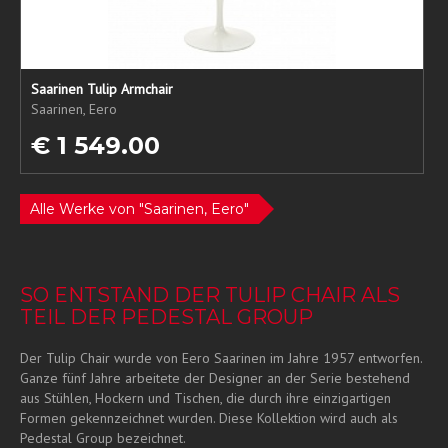
Saarinen Tulip Armchair
Saarinen, Eero
€ 1 549.00
Alle Werke von "Saarinen, Eero"
SO ENTSTAND DER TULIP CHAIR ALS
TEIL DER PEDESTAL GROUP
Der Tulip Chair wurde von Eero Saarinen im Jahre 1957 entworfen.
Ganze fünf Jahre arbeitete der Designer an der Serie bestehend
aus Stühlen, Hockern und Tischen, die durch ihre einzigartigen
Formen gekennzeichnet wurden. Diese Kollektion wird auch als
Pedestal Group bezeichnet.