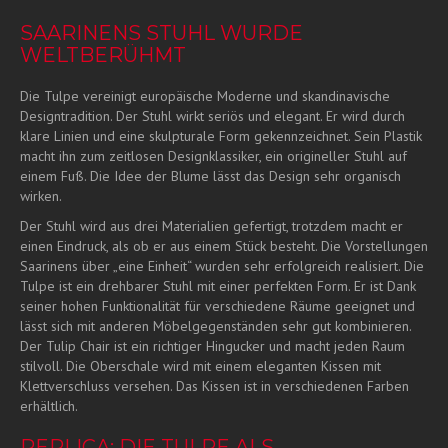
SAARINENS STUHL WURDE
WELTBERÜHMT
Die Tulpe vereinigt europäische Moderne und skandinavische
Designtradition. Der Stuhl wirkt seriös und elegant. Er wird durch
klare Linien und eine skulpturale Form gekennzeichnet. Sein Plastik
macht ihn zum zeitlosen Designklassiker, ein origineller Stuhl auf
einem Fuß. Die Idee der Blume lässt das Design sehr organisch
wirken.
Der Stuhl wird aus drei Materialien gefertigt, trotzdem macht er
einen Eindruck, als ob er aus einem Stück besteht. Die Vorstellungen
Saarinens über „eine Einheit“ wurden sehr erfolgreich realisiert. Die
Tulpe ist ein drehbarer Stuhl mit einer perfekten Form. Er ist Dank
seiner hohen Funktionalität für verschiedene Räume geeignet und
lässt sich mit anderen Möbelgegenständen sehr gut kombinieren.
Der Tulip Chair ist ein richtiger Hingucker und macht jeden Raum
stilvoll. Die Oberschale wird mit einem eleganten Kissen mit
Klettverschluss versehen. Das Kissen ist in verschiedenen Farben
erhältlich.
REPLICA: DIE TULPE ALS