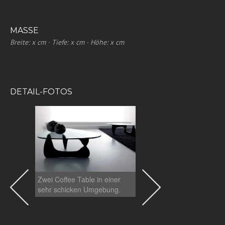
MASSE
Breite: x cm · Tiefe: x cm · Höhe: x cm
DETAIL-FOTOS
Zwei Coffee Table in einer
Detailaufnahme des Cof
sehr schicken Umgebung.
Tables: Das hochwertig
Untergestell und das
Kristallglas sind sehr gu
erkennen.