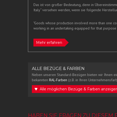
Das ist von großer Bedeutung, denn in Übereinstim
Italy“ versehen werden, wenn sie folgende Herstellun
"Goods whose production involved more than one count
working in an undertaking equipped for that purpose 
Mehr erfahren
ALLE BEZÜGE & FARBEN
Neben unseren Standard-Bezügen bieten wir Ihnen ei
bekannten
RAL-Farben
(z.B. in Ihren Unternehmensfarb
Alle möglichen Bezüge & Farben anzeige
HABEN SIE FRAGEN ZU DIESEM