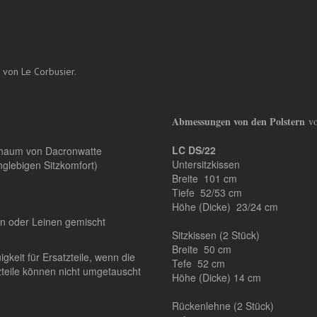
 von Le Corbusier.
Abmessungen von den Polstern
vo
LC DS/22
chaum von Dacronwatte
Untersitzkissen
nglebigen Sitzkomfort)
Breite 101 cm
Tiefe 52/53 cm
Höhe (Dicke) 23/24 cm
en oder Leinen gemischt
Sitzkissen (2 Stück)
Breite 50 cm
keit für Ersatzteile, wenn die
Tefe 52 cm
zteile können nicht umgetauscht
Höhe (Dicke) 14 cm
Rückenlehne (2 Stück)