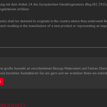
mung mit dem Artikel 24 des Europäischen Handelsgesetzes (Reg EEC 2913
gskriterien erfüllen:
ry shall be deemed to originate in the country where they underwent their 
and resulting in the manufacture of a new product or representing an impo
ne große Auswahl an verschiedenen Bezugs-Materialien und Farben. Ebenf
en) beziehen. Kontaktieren Sie uns gern und wir erstellen Ihnen ein indivi
n
 PRODUKT?