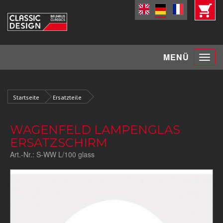
Toggle
MENÜ
navigat
Startseite
Ersatzteile
WAGENFELD LAMPENGLAS
ERSATZSCHIRM
Art.-Nr.:
S-WW L/100 glass