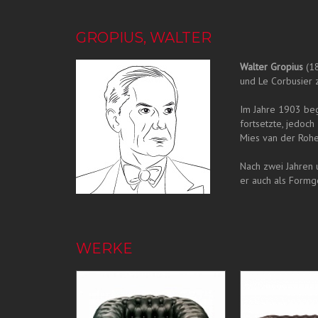
GROPIUS, WALTER
Walter Gropius
(18
und Le Corbusier 
Im Jahre 1903 beg
fortsetzte, jedoc
Mies van der Rohe
Nach zwei Jahren u
er auch als Formg
WERKE