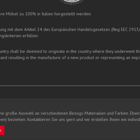
nsere Möbel zu 100% in Italien hergestellt werden.
mung mit dem Artikel 24 des Europäischen Handelsgesetzes (Reg EEC 2913
gskriterien erfüllen:
ry shall be deemed to originate in the country where they underwent their 
and resulting in the manufacture of a new product or representing an impo
ne große Auswahl an verschiedenen Bezugs-Materialien und Farben. Ebenf
en) beziehen. Kontaktieren Sie uns gern und wir erstellen Ihnen ein indivi
n