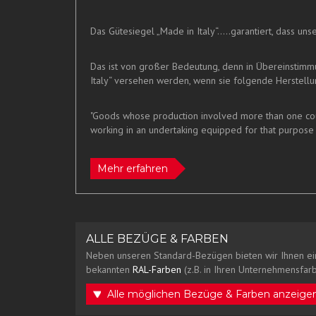
Das Gütesiegel „Made in Italy“.....garantiert, dass u
Das ist von großer Bedeutung, denn in Übereinstim
Italy“ versehen werden, wenn sie folgende Herstellun
"Goods whose production involved more than one count
working in an undertaking equipped for that purpose 
Mehr erfahren
ALLE BEZÜGE & FARBEN
Neben unseren Standard-Bezügen bieten wir Ihnen ei
bekannten
RAL-Farben
(z.B. in Ihren Unternehmensfarb
Alle möglichen Bezüge & Farben anzeige