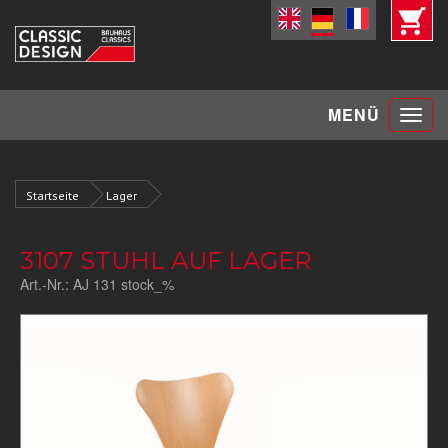
Toggle
MENÜ
navigat
Startseite
Lager
3107 STUHL AUF LAGER
Art.-Nr.:
AJ 131 stock_%