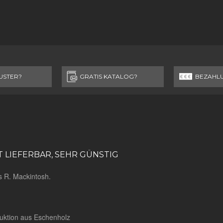
USTER?
GRATIS KATALOG?
BEZAHL
T LIEFERBAR, SEHR GÜNSTIG
s R. Mackintosh.
ruktion aus Eschenholz