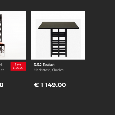
hl
Save
D.S.2 Esstisch
€ 50.00
les
Mackintosh, Charles
0
€ 1 149.00