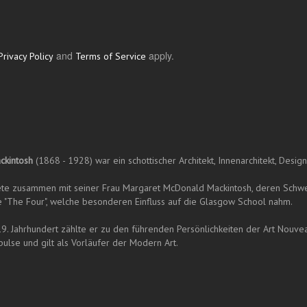
and
apply.
Privacy Policy
Terms of Service
ckintosh
(1868 - 1928) war ein schottischer Architekt, Innenarchitekt, Desig
ete zusammen mit seiner Frau Margaret McDonald Mackintosh, deren Schw
 "The Four", welche besonderen Einfluss auf die Glasgow School nahm.
9. Jahrhundert zählte er zu den führenden Persönlichkeiten der Art Nou
ulse und gilt als Vorläufer der Modern Art.