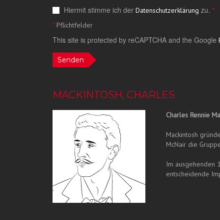
Hiermit stimme ich der
zu.
*
Datenschutzerklärung
*
Pflichtfelder
This site is protected by reCAPTCHA and the Google
Senden
MACKINTOSH, CHARLES
Charles Rennie Ma
Mackintosh gründ
McNair die Gruppe
Im ausgehenden 1
entscheidende Imp