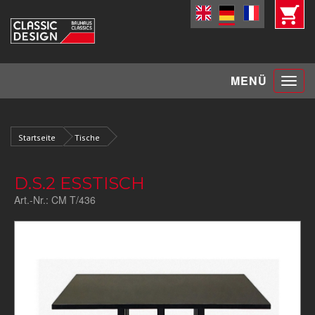
Toggle
MENÜ
navigat
Startseite
Tische
D.S.2 ESSTISCH
Art.-Nr.:
CM T/436