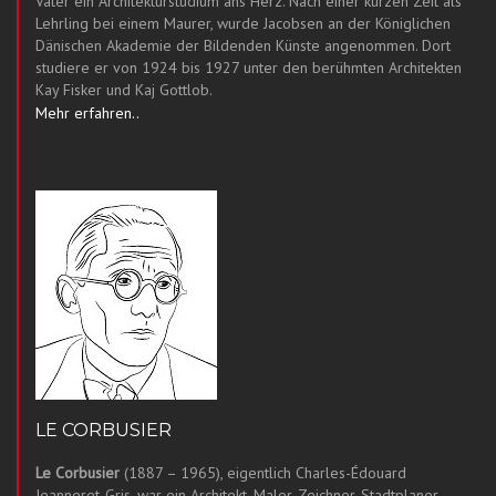
Vater ein Architekturstudium ans Herz. Nach einer kurzen Zeit als
Lehrling bei einem Maurer, wurde Jacobsen an der Königlichen
Dänischen Akademie der Bildenden Künste angenommen. Dort
studiere er von 1924 bis 1927 unter den berühmten Architekten
Kay Fisker und Kaj Gottlob.
Mehr erfahren..
LE CORBUSIER
Le Corbusier
(1887 – 1965), eigentlich Charles-Édouard
Jeanneret-Gris, war ein Architekt, Maler, Zeichner, Stadtplaner,