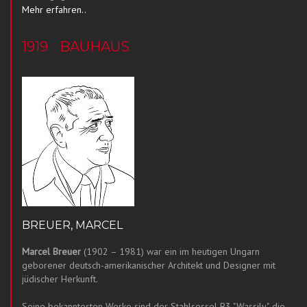
Mehr erfahren..
1919
BAUHAUS
BREUER, MARCEL
Marcel Breuer
(1902 – 1981) war ein im heutigen Ungarn
geborener deutsch-amerikanischer Architekt und Designer mit
jüdischer Herkunft.
Seine bekanntesten Werke sind der Stahlsessel B3 "Wassily", die