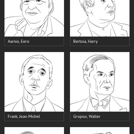
Aarnio, Eero
Bertoia, Harry
Frank, Jean-Michel
Gropius, Walter