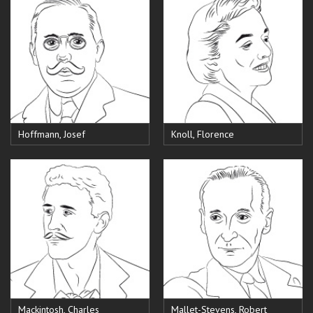
Hoffmann, Josef
Knoll, Florence
Mackintosh, Charles
Mallet-Stevens, Robert