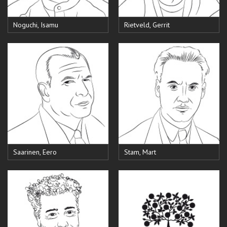
Noguchi, Isamu
Rietveld, Gerrit
Saarinen, Eero
Stam, Mart