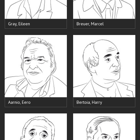
Gray, Eileen
Breuer, Marcel
Aarnio, Eero
Bertoia, Harry