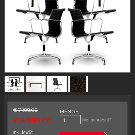
€ 7 199.00
MENGE
€ 5 999.00
Mengenrabatt?
inkl. MwSt