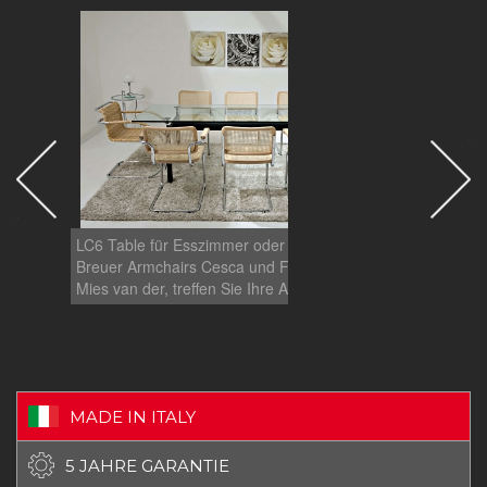
LC6 Table für Esszimmer oder für das Office, mit
LC6 Ta
Breuer Armchairs Cesca und Freischwinger von
Breue
Mies van der, treffen Sie Ihre Auswahl.
Mies v
MADE IN ITALY
5 JAHRE GARANTIE