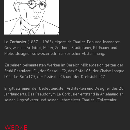
Le Corbusier
(1887 – 1965), eigentlich Charles-Édouard Jeanneret-
Gris, war ein Architekt, Maler, Zeichner, Stadtplaner, Bildhauer und
Möbeldesigner schweizerisch-französischer Abstammung.
Zu seinen bekanntesten Werken im Bereich Möbeldesign gelten der
Stuhl Basculant LC1, der Sessel LC2, das Sofa LC3, der Chaise longue
LC4, das Sofa LC5, der Esstisch LC6 und der Drehstuhl LC7.
Er gilt als einer der bedeutendsten Architekten und Designer des 20.
Jahrhunderts. Das Pseudonym Le Corbusier entstand in Anlehnung an
seinen Urgroßvater und seinen Lehrmeister Charles l'Eplattenier.
WERKE