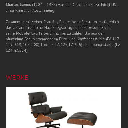
Charles Eames
(1907 – 1978) war ein Designer und Architekt US-
amerikanischer Abstammung.
Zusammen mit seiner Frau Ray Eames beeinflusste er maßgeblich
das US-amerikanische Nachkriegsdesign und ist besonders für
seine Möbelentwürfe berühmt. Hierzu zählen die aus der
Aluminium Group stammenden Büro- und Konferenzstühle (EA 117,
119, 219, 108, 208), Hocker (EA 125, EA 225) und Loungestühle (EA
124, EA 224).
WERKE