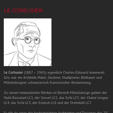
LE CORBUSIER
Le Corbusier
(1887 – 1965), eigentlich Charles-Édouard Jeanneret-
Gris, war ein Architekt, Maler, Zeichner, Stadtplaner, Bildhauer und
Möbeldesigner schweizerisch-französischer Abstammung.
Zu seinen bekanntesten Werken im Bereich Möbeldesign gelten der
Stuhl Basculant LC1, der Sessel LC2, das Sofa LC3, der Chaise longue
LC4, das Sofa LC5, der Esstisch LC6 und der Drehstuhl LC7.
Er gilt als einer der bedeutendsten Architekten und Designer des 20.