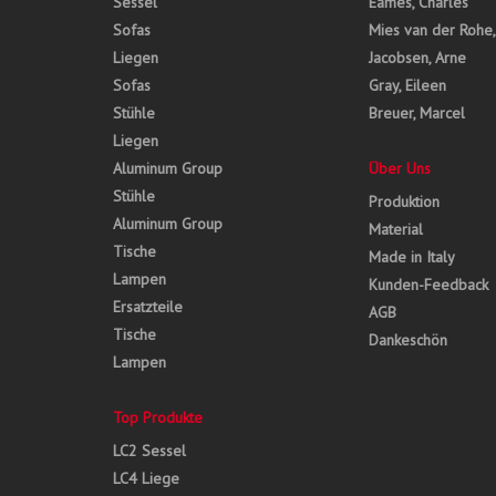
Sessel
Eames, Charles
Sofas
Mies van der Rohe
Liegen
Jacobsen, Arne
Sofas
Gray, Eileen
Stühle
Breuer, Marcel
Liegen
Aluminum Group
Über Uns
Stühle
Produktion
Aluminum Group
Material
Tische
Made in Italy
Lampen
Kunden-Feedback
Ersatzteile
AGB
Tische
Dankeschön
Lampen
Top Produkte
LC2 Sessel
LC4 Liege