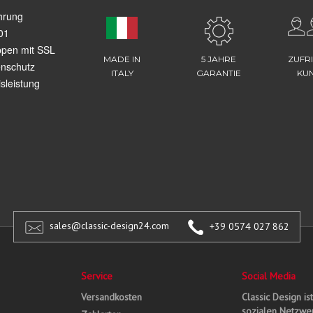
hrung
01
ppen mit SSL
MADE IN
5 JAHRE
ZUFR
enschutz
ITALY
GARANTIE
KU
sleistung
sales@classic-design24.com
+39 0574 027 862
Service
Social Media
Versandkosten
Classic Design is
sozialen Netzwer