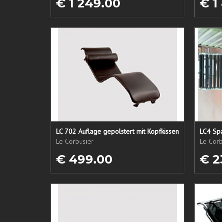
€ 1 249.00
€ 1
LC 702 Auflage gepolstert mit Kopfkissen
LC4 Spa
Le Corbusier
Le Corb
€ 499.00
€ 2