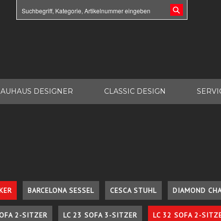
AUHAUS DESIGNER
CLASSIC DESIGN
SERVI
KER
BARCELONA SESSEL
CESCA STUHL
DIAMOND CHA
SOFA 2-SITZER
LC 23 SOFA 3-SITZER
LC 32 SOFA 2-SITZ