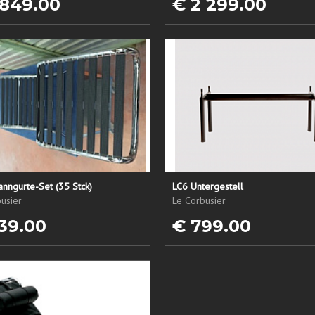
 849.00
€ 2 299.00
nngurte-Set (35 Stck)
LC6 Untergestell
usier
Le Corbusier
39.00
€ 799.00