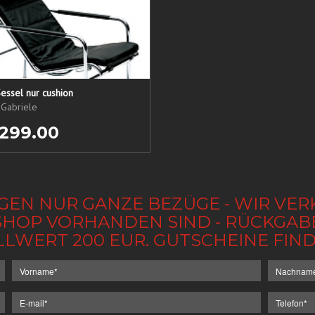
essel nur cushion
 Gabriele
 299.00
GEN NUR GANZE BEZÜGE - WIR VER
IM SHOP VORHANDEN SIND - RÜCKGA
LLWERT 200 EUR. GUTSCHEINE FI