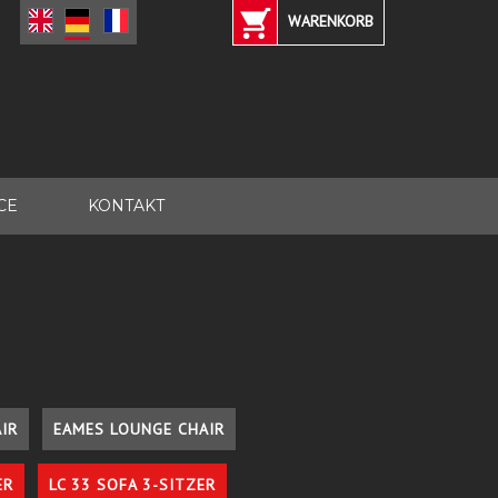
WARENKORB
CE
KONTAKT
IR
EAMES LOUNGE CHAIR
ER
LC 33 SOFA 3-SITZER