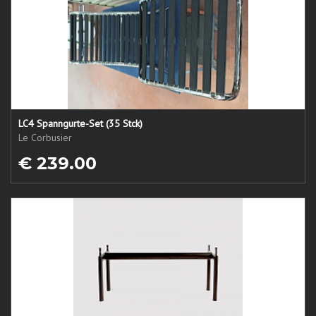
LC4 Spanngurte-Set (35 Stck)
Le Corbusier
€ 239.00