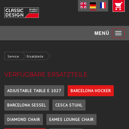
Toggle
MENÜ
navigat
Service
Ersatzteile
VERFÜGBARE ERSATZTEILE
ADJUSTABLE TABLE E 1027
BARCELONA HOCKER
BARCELONA SESSEL
CESCA STUHL
DIAMOND CHAIR
EAMES LOUNGE CHAIR