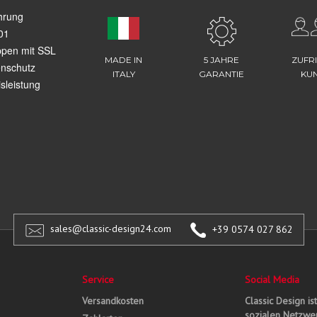
hrung
01
ppen mit SSL
MADE IN
5 JAHRE
ZUFR
enschutz
ITALY
GARANTIE
KU
sleistung
sales@classic-design24.com
+39 0574 027 862
Service
Social Media
Versandkosten
Classic Design is
sozialen Netzwer