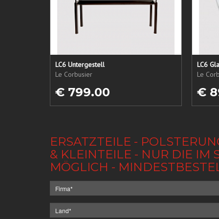
LC6 Untergestell
LC6 Gla
Le Corbusier
Le Corb
€ 799.00
€ 8
ERSATZTEILE - POLSTERUN
& KLEINTEILE - NUR DIE 
MÖGLICH - MINDESTBESTE