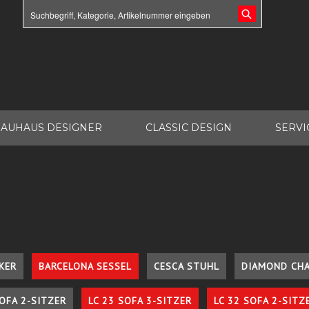
AUHAUS DESIGNER
CLASSIC DESIGN
SERVI
KER
BARCELONA SESSEL
CESCA STUHL
DIAMOND CHA
SOFA 2-SITZER
LC 23 SOFA 3-SITZER
LC 32 SOFA 2-SITZ