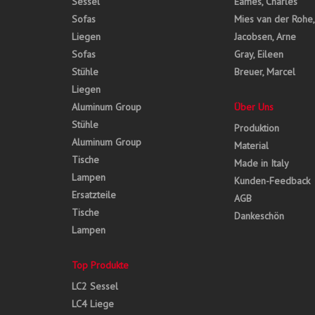
Sessel
Eames, Charles
Sofas
Mies van der Rohe
Liegen
Jacobsen, Arne
Sofas
Gray, Eileen
Stühle
Breuer, Marcel
Liegen
Aluminum Group
Über Uns
Stühle
Produktion
Aluminum Group
Material
Tische
Made in Italy
Lampen
Kunden-Feedback
Ersatzteile
AGB
Tische
Dankeschön
Lampen
Top Produkte
LC2 Sessel
LC4 Liege