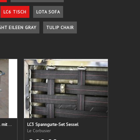
LC6 TISCH
LOTA SOFA
GHT EILEEN GRAY
TULIP CHAIR
LC 21 Sessel nur das Untergestell mit elastischen Straps
LC3 Spanngurte-Set Sessel
Le Corbusier