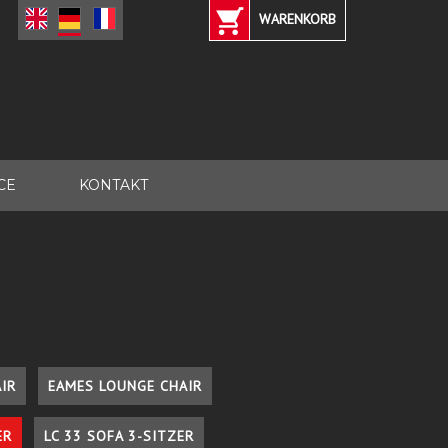
WARENKORB
CE
KONTAKT
IR
EAMES LOUNGE CHAIR
ER
LC 33 SOFA 3-SITZER