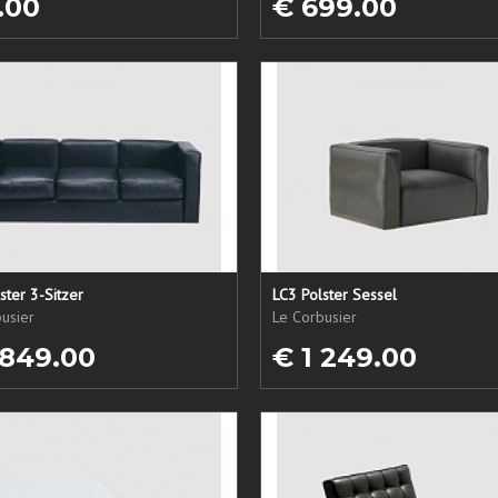
.00
€ 699.00
ster 3-Sitzer
LC3 Polster Sessel
usier
Le Corbusier
 849.00
€ 1 249.00