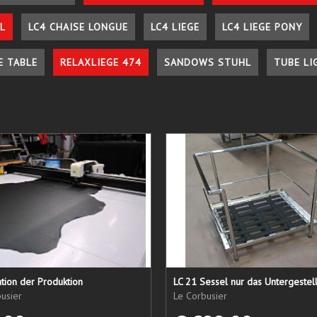
L
LC4 CHAISE LONGUE
LC4 LIEGE
LC4 LIEGE PONY
E TABLE
RELAXLIEGE 474
SANDOWS STUHL
TUBE LI
tion der Produktion
usier
Le Corbusier