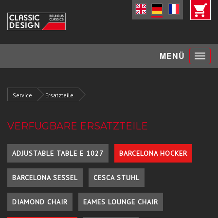
Toggle
MENÜ
navigat
Service
Ersatzteile
VERFÜGBARE ERSATZTEILE
ADJUSTABLE TABLE E 1027
BARCELONA HOCKER
BARCELONA SESSEL
CESCA STUHL
DIAMOND CHAIR
EAMES LOUNGE CHAIR