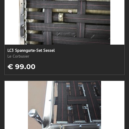
LC3 Spanngurte-Set Sessel
Le Corbusier
€ 99.00