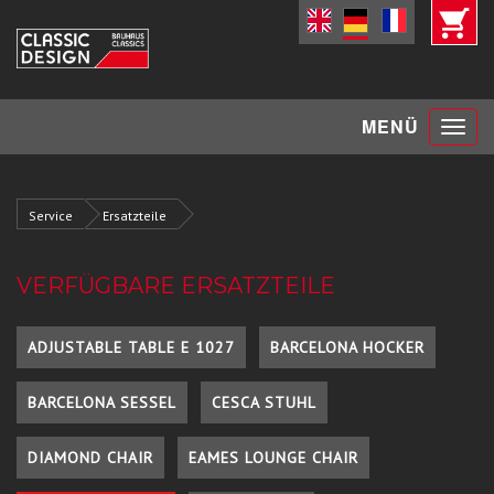
Toggle
MENÜ
navigat
Service
Ersatzteile
VERFÜGBARE ERSATZTEILE
ADJUSTABLE TABLE E 1027
BARCELONA HOCKER
BARCELONA SESSEL
CESCA STUHL
DIAMOND CHAIR
EAMES LOUNGE CHAIR