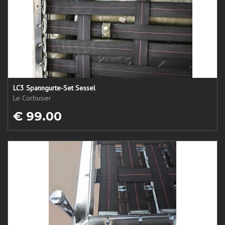
LC3 Spanngurte-Set Sessel
Le Corbusier
€ 99.00