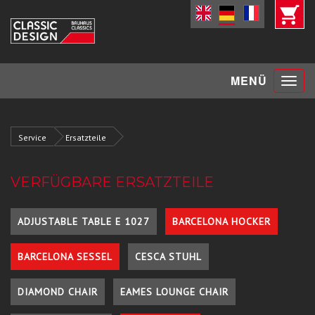
Toggle
MENÜ
navigat
Service
Ersatzteile
VERFÜGBARE ERSATZTEILE
ADJUSTABLE TABLE E 1027
BARCELONA HOCKER
BARCELONA SESSEL
CESCA STUHL
DIAMOND CHAIR
EAMES LOUNGE CHAIR