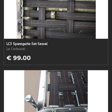
LC3 Spanngurte-Set Sessel
Le Corbusier
€ 99.00