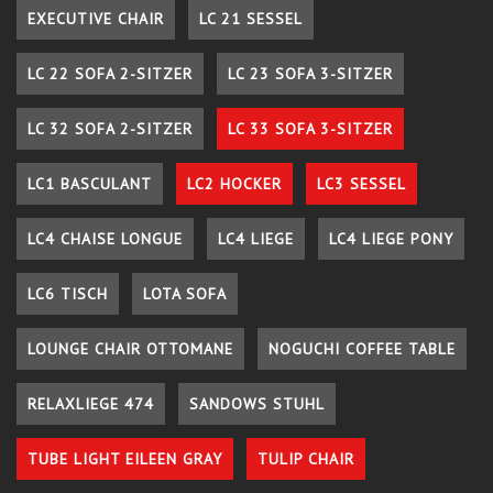
EXECUTIVE CHAIR
LC 21 SESSEL
LC 22 SOFA 2-SITZER
LC 23 SOFA 3-SITZER
LC 32 SOFA 2-SITZER
LC 33 SOFA 3-SITZER
LC1 BASCULANT
LC2 HOCKER
LC3 SESSEL
LC4 CHAISE LONGUE
LC4 LIEGE
LC4 LIEGE PONY
LC6 TISCH
LOTA SOFA
LOUNGE CHAIR OTTOMANE
NOGUCHI COFFEE TABLE
RELAXLIEGE 474
SANDOWS STUHL
TUBE LIGHT EILEEN GRAY
TULIP CHAIR