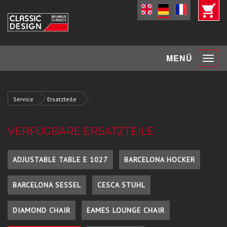
Toggle
MENÜ
navigat
Service
Ersatzteile
VERFÜGBARE ERSATZTEILE
ADJUSTABLE TABLE E 1027
BARCELONA HOCKER
BARCELONA SESSEL
CESCA STUHL
DIAMOND CHAIR
EAMES LOUNGE CHAIR