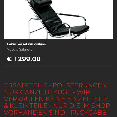
Genni Sessel nur cushion
Mucchi, Gabriele
€ 1 299.00
ERSATZTEILE - POLSTERUNGEN
NUR GANZE BEZÜGE - WIR
VERKAUFEN KEINE EINZELTEILE
& KLEINTEILE - NUR DIE IM SHOP
VORHANDEN SIND - RÜCKGABE