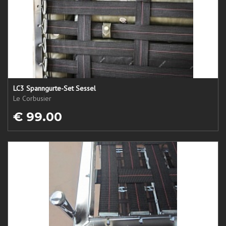
LC3 Spanngurte-Set Sessel
Le Corbusier
€ 99.00