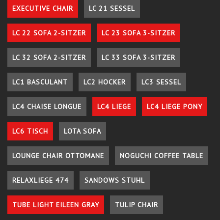
EXECUTIVE CHAIR
LC 21 SESSEL
LC 22 SOFA 2-SITZER
LC 23 SOFA 3-SITZER
LC 32 SOFA 2-SITZER
LC 33 SOFA 3-SITZER
LC1 BASCULANT
LC2 HOCKER
LC3 SESSEL
LC4 CHAISE LONGUE
LC4 LIEGE
LC4 LIEGE PONY
LC6 TISCH
LOTA SOFA
LOUNGE CHAIR OTTOMANE
NOGUCHI COFFEE TABLE
RELAXLIEGE 474
SANDOWS STUHL
TUBE LIGHT EILEEN GRAY
TULIP CHAIR