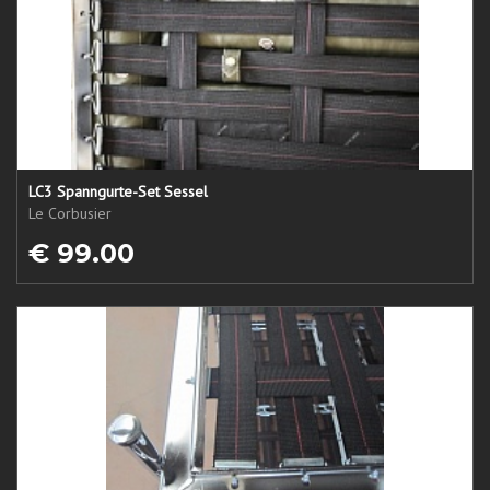
LC3 Spanngurte-Set Sessel
Le Corbusier
€ 99.00