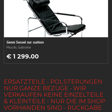
Genni Sessel nur cushion
Mucchi, Gabriele
€ 1 299.00
ERSATZTEILE - POLSTERUNGEN
NUR GANZE BEZÜGE - WIR
VERKAUFEN KEINE EINZELTEILE
& KLEINTEILE - NUR DIE IM SHOP
VORHANDEN SIND - RÜCKGABE