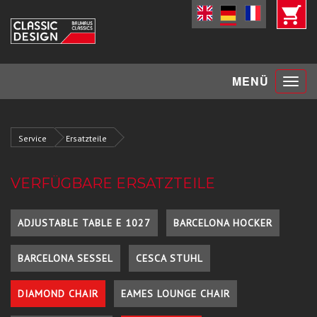
Toggle
MENÜ
navigat
Service
Ersatzteile
VERFÜGBARE ERSATZTEILE
ADJUSTABLE TABLE E 1027
BARCELONA HOCKER
BARCELONA SESSEL
CESCA STUHL
DIAMOND CHAIR
EAMES LOUNGE CHAIR