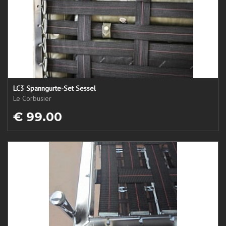
LC3 Spanngurte-Set Sessel
Le Corbusier
€ 99.00