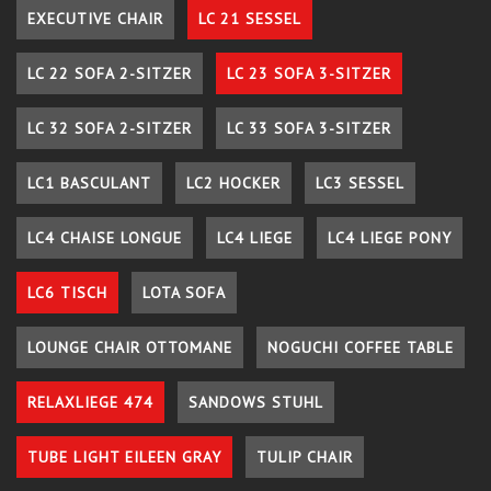
EXECUTIVE CHAIR
LC 21 SESSEL
LC 22 SOFA 2-SITZER
LC 23 SOFA 3-SITZER
LC 32 SOFA 2-SITZER
LC 33 SOFA 3-SITZER
LC1 BASCULANT
LC2 HOCKER
LC3 SESSEL
LC4 CHAISE LONGUE
LC4 LIEGE
LC4 LIEGE PONY
LC6 TISCH
LOTA SOFA
LOUNGE CHAIR OTTOMANE
NOGUCHI COFFEE TABLE
RELAXLIEGE 474
SANDOWS STUHL
TUBE LIGHT EILEEN GRAY
TULIP CHAIR