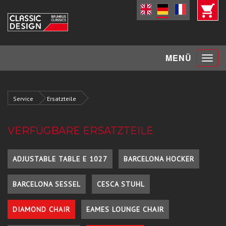
Toggle
MENÜ
navigat
Service
Ersatzteile
VERFÜGBARE ERSATZTEILE
ADJUSTABLE TABLE E 1027
BARCELONA HOCKER
BARCELONA SESSEL
CESCA STUHL
DIAMOND CHAIR
EAMES LOUNGE CHAIR