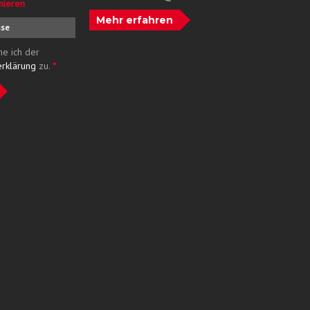
nieren
Mehr erfahren
me ich der
erklärung
zu.
*