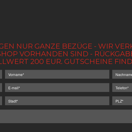
GEN NUR GANZE BEZÜGE - WIR VER
IM SHOP VORHANDEN SIND - RÜCKGA
LLWERT 200 EUR. GUTSCHEINE FI