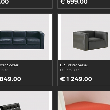
.00
€ 699.00
ster 3-Sitzer
LC3 Polster Sessel
usier
Le Corbusier
 849.00
€ 1 249.00