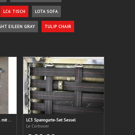
LC6 TISCH
LOTA SOFA
GHT EILEEN GRAY
TULIP CHAIR
LC 21 Sessel nur das Untergestell mit elastischen Straps
LC3 Spanngurte-Set Sessel
Le Corbusier