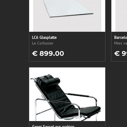
LC6 Glasplatte
Barcelo
Le Corbusier
Mies v
€ 899.00
€ 9
Genni Sessel nur cushion