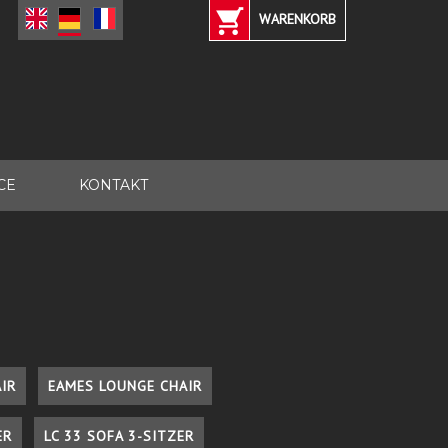
WARENKORB
CE
KONTAKT
IR
EAMES LOUNGE CHAIR
ER
LC 33 SOFA 3-SITZER