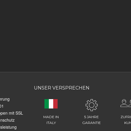
UNSER VERSPRECHEN
hrung
01
ppen mit SSL
MADE IN
5 JAHRE
ZUFR
enschutz
ITALY
GARANTIE
KU
sleistung