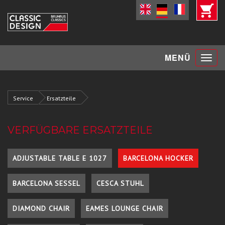
Toggle
MENÜ
navigat
Service
Ersatzteile
VERFÜGBARE ERSATZTEILE
ADJUSTABLE TABLE E 1027
BARCELONA HOCKER
BARCELONA SESSEL
CESCA STUHL
DIAMOND CHAIR
EAMES LOUNGE CHAIR